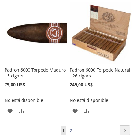
A
PARA
A
PARA
LA
COMPARAR
LA
COMPARAR
LISTA
LISTA
DE
DE
DESEOS
DESEOS
Padron 6000 Torpedo Maduro
Padron 6000 Torpedo Natural
- 5 cigars
- 26 cigars
79,00 US$
249,00 US$
No está disponible
No está disponible
AÑADIR
AÑADIR
AÑADIR
AÑADIR
A
PARA
A
PARA
Página
Págin
Sigui
Actualmente
Página
1
2
LA
COMPARAR
LA
COMPARAR