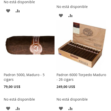
No está disponible
No está disponible
AÑADIR
AÑADIR
AÑADIR
AÑADIR
A
PARA
A
PARA
LA
COMPARAR
LA
COMPARAR
LISTA
LISTA
DE
DE
DESEOS
DESEOS
Padron 5000, Maduro - 5
Padron 6000 Torpedo Maduro
cigars
- 26 cigars
79,00 US$
249,00 US$
No está disponible
No está disponible
AÑADIR
AÑADIR
AÑADIR
AÑADIR