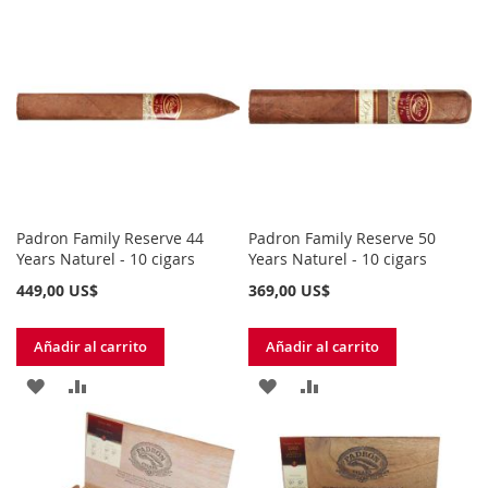
A
PARA
A
PARA
LA
COMPARAR
LA
COMPARAR
LISTA
LISTA
DE
DE
DESEOS
DESEOS
Padron Family Reserve 44
Padron Family Reserve 50
Years Naturel - 10 cigars
Years Naturel - 10 cigars
449,00 US$
369,00 US$
Añadir al carrito
Añadir al carrito
AÑADIR
AÑADIR
AÑADIR
AÑADIR
A
PARA
A
PARA
LA
COMPARAR
LA
COMPARAR