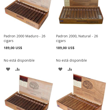
LISTA
LISTA
DE
DE
DESEOS
DESEOS
Padron 2000 Maduro - 26
Padron 2000, Natural - 26
cigars
cigars
189,00 US$
189,00 US$
No está disponible
No está disponible
AÑADIR
AÑADIR
AÑADIR
AÑADIR
A
PARA
A
PARA
LA
COMPARAR
LA
COMPARAR
LISTA
LISTA
DE
DE