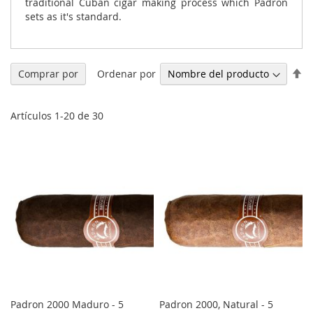
traditional Cuban cigar making process which Padron
sets as it's standard.
Fi
Ordenar por
Comprar por
Di
De
Artículos
1
-
20
de
30
Padron 2000 Maduro - 5
Padron 2000, Natural - 5