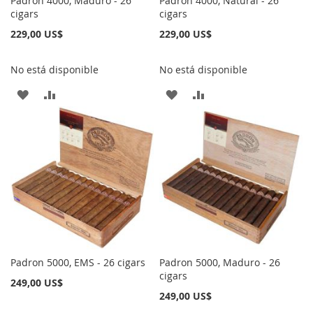
Padron 4000, Maduro - 26
Padron 4000, Natural - 26
cigars
cigars
229,00 US$
229,00 US$
No está disponible
No está disponible
AÑADIR
AÑADIR
AÑADIR
AÑADIR
A
PARA
A
PARA
LA
COMPARAR
LA
COMPARAR
LISTA
LISTA
DE
DE
DESEOS
DESEOS
Padron 5000, EMS - 26 cigars
Padron 5000, Maduro - 26
cigars
249,00 US$
249,00 US$