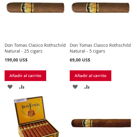
LISTA
LISTA
DE
DE
DESEOS
DESEOS
Don Tomas Clasico Rothschild
Don Tomas Clasico Rothschild
Natural - 25 cigars
Natural - 5 cigars
199,00 US$
69,00 US$
Añadir al carrito
Añadir al carrito
AÑADIR
AÑADIR
AÑADIR
AÑADIR
A
PARA
A
PARA
LA
COMPARAR
LA
COMPARAR
LISTA
LISTA
DE
DE