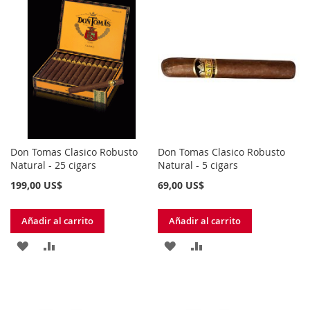
A
PARA
A
PARA
LA
COMPARAR
LA
COMPARAR
LISTA
LISTA
DE
DE
DESEOS
DESEOS
Don Tomas Clasico Robusto
Don Tomas Clasico Robusto
Natural - 25 cigars
Natural - 5 cigars
199,00 US$
69,00 US$
Añadir al carrito
Añadir al carrito
AÑADIR
AÑADIR
AÑADIR
AÑADIR
A
PARA
A
PARA
LA
COMPARAR
LA
COMPARAR