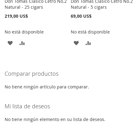
Don Tomas Clasico Cetro No.2
Don Tomas Clasico Cetro No.2
Natural - 25 cigars
Natural - 5 cigars
219,00 US$
69,00 US$
No está disponible
No está disponible
AÑADIR
AÑADIR
AÑADIR
AÑADIR
A
PARA
A
PARA
LA
COMPARAR
LA
COMPARAR
Comparar productos
LISTA
LISTA
DE
DE
No tiene ningún artículo para comparar.
DESEOS
DESEOS
Mi lista de deseos
No tiene ningún elemento en su lista de deseos.