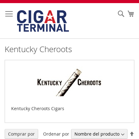
Ir
al
Sear
Mi
contenido
Kentucky Cheroots
Kentucky Cheroots Cigars
Fi
Ordenar por
Comprar por