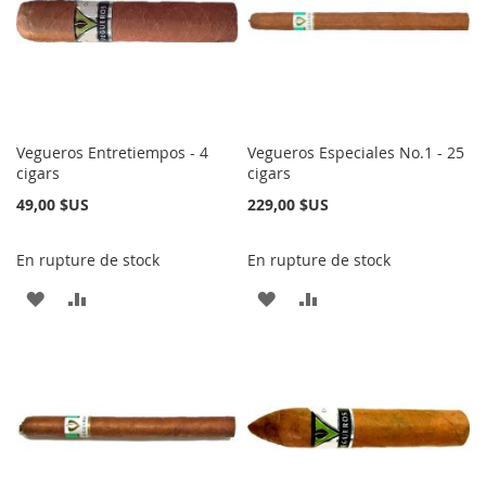
LISTE
LISTE
D’ENVIE
D’ENVIE
Vegueros Entretiempos - 4
Vegueros Especiales No.1 - 25
cigars
cigars
49,00 $US
229,00 $US
En rupture de stock
En rupture de stock
AJOUTER
AJOUTER
AJOUTER
AJOUTER
À
AU
À
AU
MA
COMPARATEUR
MA
COMPARATEUR
LISTE
LISTE
D’ENVIE
D’ENVIE