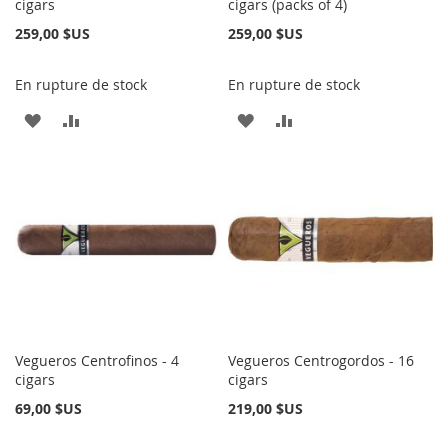
cigars
cigars (packs of 4)
259,00 $US
259,00 $US
En rupture de stock
En rupture de stock
AJOUTER
AJOUTER
AJOUTER
AJOUTER
À
AU
À
AU
MA
COMPARATEUR
MA
COMPARATEUR
LISTE
LISTE
D’ENVIE
D’ENVIE
Vegueros Centrofinos - 4
Vegueros Centrogordos - 16
cigars
cigars
69,00 $US
219,00 $US