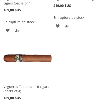
cigars (packs of 4)
219,00 $US
169,00 $US
En rupture de stock
En rupture de stock
AJOUTER
AJOUTER
AJOUTER
AJOUTER
À
AU
À
AU
MA
COMPARATEUR
MA
COMPARATEUR
LISTE
LISTE
D’ENVIE
D’ENVIE
Vegueros Tapados - 16 cigars
(packs of 4)
169,00 $US