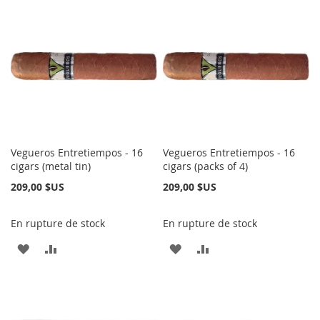
À
AU
À
AU
MA
COMPARATEUR
MA
COMPARATEUR
LISTE
LISTE
D’ENVIE
D’ENVIE
Vegueros Entretiempos - 16
Vegueros Entretiempos - 16
cigars (metal tin)
cigars (packs of 4)
209,00 $US
209,00 $US
En rupture de stock
En rupture de stock
AJOUTER
AJOUTER
AJOUTER
AJOUTER
À
AU
À
AU
MA
COMPARATEUR
MA
COMPARATEUR