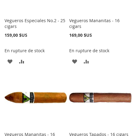
Vegueros Especiales No.2 - 25
Vegueros Mananitas - 16
cigars
cigars
159,00 $US
169,00 $US
En rupture de stock
En rupture de stock
AJOUTER
AJOUTER
AJOUTER
AJOUTER
À
AU
À
AU
MA
COMPARATEUR
MA
COMPARATEUR
LISTE
LISTE
D’ENVIE
D’ENVIE
Vegueros Mananitas - 16
Vegueros Tapados - 16 cigars