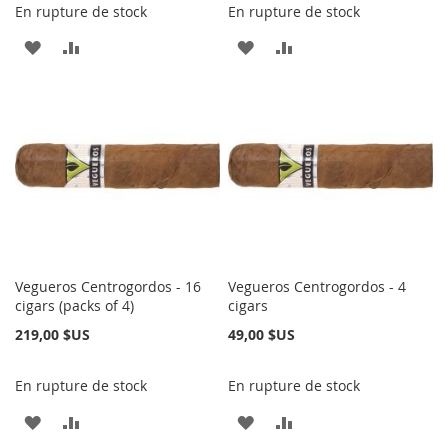
En rupture de stock
En rupture de stock
AJOUTER
AJOUTER
AJOUTER
AJOUTER
À
AU
À
AU
MA
COMPARATEUR
MA
COMPARATEUR
LISTE
LISTE
D’ENVIE
D’ENVIE
Vegueros Centrogordos - 16
Vegueros Centrogordos - 4
cigars (packs of 4)
cigars
219,00 $US
49,00 $US
En rupture de stock
En rupture de stock
AJOUTER
AJOUTER
AJOUTER
AJOUTER