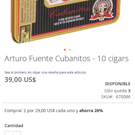
Arturo Fuente Cubanitos - 10 cigars
Saltar
al
comienzo
Sea el primero en dejar una reseña para este artículo
de
39,00 US$
la
DISPONIBLE
galería
Sólo queda
3
de
SKU
670086
imágenes
Comprar 2 por
29,00 US$
cada uno y
ahorra
26
%
Cantidad